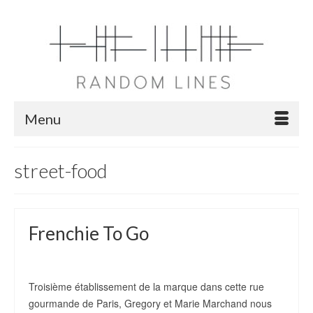
Menu
street-food
Frenchie To Go
4
JAN 2020
de
PauLaRL
|
Posté dans :
projets
|
0
Troisième établissement de la marque dans cette rue
gourmande de Paris, Gregory et Marie Marchand nous