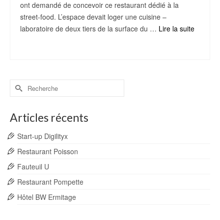
ont demandé de concevoir ce restaurant dédié à la
street-food. L’espace devait loger une cuisine –
laboratoire de deux tiers de la surface du …
Lire la suite
Acier patiné
,
Architecture Intérieur
,
palette tres patinée
,
street-food
Rechercher :
Articles récents
Start-up Digilityx
Restaurant Poisson
Fauteuil U
Restaurant Pompette
Hôtel BW Ermitage