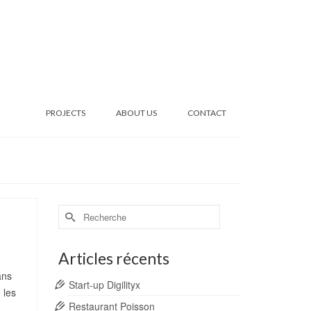
PROJECTS
ABOUT US
CONTACT
Rechercher :
28
OCT 2020
Articles récents
ans
Start-up Digilityx
 les
Restaurant Poisson