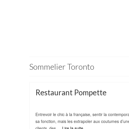
Sommelier Toronto
Restaurant Pompette
de
westfane
|
Posté dans :
projets
|
0
Entrevoir le chic à la française, sentir la contempo
sa fonction, mais les extrapoler aux coutumes d’une
clients, des …
Lire la suite