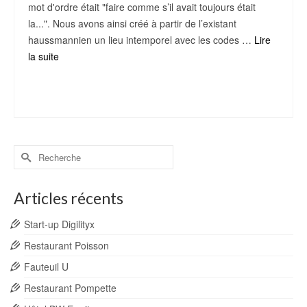
mot d'ordre était "faire comme s’il avait toujours était
la...". Nous avons ainsi créé à partir de l’existant
haussmannien un lieu intemporel avec les codes …
Lire
la suite
Architecture Intérieur
,
Bistronomie
,
Bistrot Parisien
,
Bistrot parisien intemporel
,
Le
Bon Georges
Rechercher :
Articles récents
Start-up Digilityx
Restaurant Poisson
Fauteuil U
Restaurant Pompette