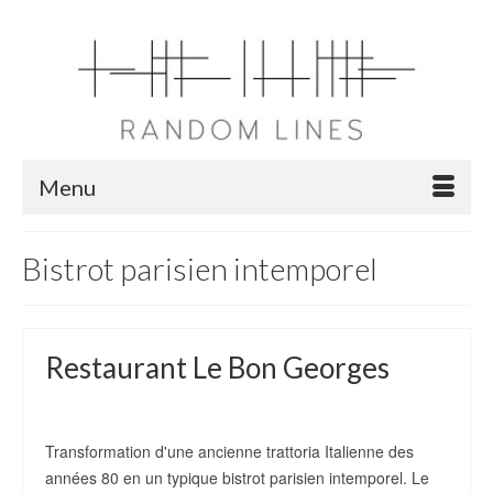
Menu
Bistrot parisien intemporel
Restaurant Le Bon Georges
13
OCT 2020
de
westfane
|
Posté dans :
projets
|
0
Transformation d'une ancienne trattoria Italienne des
années 80 en un typique bistrot parisien intemporel. Le