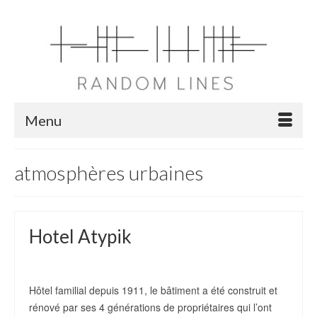
Menu
atmosphères urbaines
Hotel Atypik
10
OCT 2020
de
PauLaRL
|
Posté dans :
projets
|
0
Hôtel familial depuis 1911, le bâtiment a été construit et
rénové par ses 4 générations de propriétaires qui l’ont