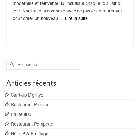
modernisé et réinventé, lui insufflant chaque fois l’air du
jour. Nous avons composé avec ce passé entreprenant
pour créer un nouveau …
Lire la suite
atmosphères urbaines
,
espaces atypiques
,
Hotel Atypik
,
matériaux naturels
,
parcours client
Rechercher :
Articles récents
Start-up Digilityx
Restaurant Poisson
Fauteuil U
Restaurant Pompette
Hôtel BW Ermitage